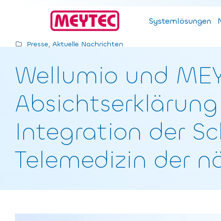
Zum
Inhalt
Systemlösungen
springen
Presse
, 
Aktuelle Nachrichten
Wellumio und MEY
Absichtserklärung
Integration der S
Telemedizin der n