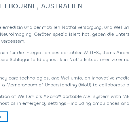
ELBOURNE, AUSTRALIEN
lemedizin und der mobilen Notfallversorgung, und Wellum
Neuroimaging-Geräten spezialisiert hat, geben die Unter
verbessern.
ionen für die Integration des portablen MRT-Systems Axa
ere Schlaganfalldiagnostik in Notfallsituationen zu erm
cy care technologies, and Wellumio, an innovative medic
f a Memorandum of Understanding (MoU) to collaborate on
gration of Wellumio’s Axana® portable MRI system with M
gnostics in emergency settings—including ambulances and 
)