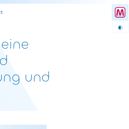
kt
eine
nd
bung und